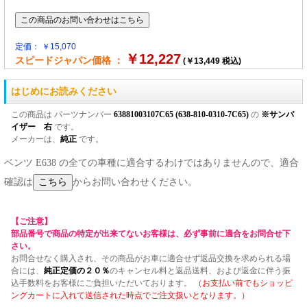
定価： ￥15,070
￥12,227
スピードジャパン価格 ：
(￥13,449 税込)
はじめにお読みください
この商品は パーツナンバー
63881003107C65 (638-810-0310-7C65)
の
※サンバ
イザー 右
です。
メーカーは、
純正
です。
ベンツ E638 の全ての車種に適合するわけではありませんので、適合
確認は
からお問い合わせください。
【ご注意】
部品番号で商品の特定が出来てないお客様は、必ず事前に適合をお問合せ下
さい。
お問合せなく購入され、その商品がお車に適合せず返品交換を求められる場
合には、
純正定価の２０％
のキャンセル料と返品送料、および返金に伴う振
込手数料をお客様にご負担いただいております。
（お支払い前でもショッピ
ングカートに入れて送信された時点でご注文扱いとなります。）