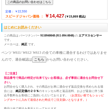
定価： ￥22,550
￥14,427
スピードジャパン価格 ：
(￥15,869 税込)
はじめにお読みください
この商品は パーツナンバー
9110940048 (911-094-0048)
の
エアマスセンサー
です。
メーカーは、
純正
です。
ベンツ W611/ W612/ W613 の全ての車種に適合するわけではありませ
んので、適合確認は
からお問い合わせください。
【ご注意】
部品番号で商品の特定が出来てないお客様は、必ず事前に適合をお問合せ下
さい。
お問合せなく購入され、その商品がお車に適合せず返品交換を求められる場
合には、
純正定価の２０％
のキャンセル料と返品送料、および返金に伴う振
込手数料をお客様にご負担いただいております。
（お支払い前でもショッピ
ングカートに入れて送信された時点でご注文扱いとなります。）
商品は全て税込み表示となっております。