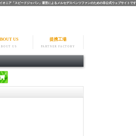
ツのパイオニア「スピードジャパン」運営によるメルセデスベンツファンのための非公式ウェブサイトです
BOUT US
提携工場
ABOUT US
PARTNER FACTORY