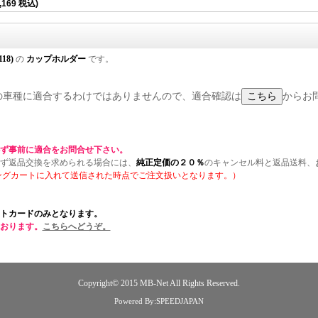
,169 税込)
118)
の
カップホルダー
です。
) の全ての車種に適合するわけではありませんので、適合確認は
からお
ず事前に適合をお問合せ下さい。
ず返品交換を求められる場合には、
純正定価の２０％
のキャンセル料と返品送料、
ングカートに入れて送信された時点でご注文扱いとなります。）
トカードのみとなります。
おります。
こちらへどうぞ。
Copyright© 2015
MB-Net
All Rights Reserved.
Powered By:SPEEDJAPAN