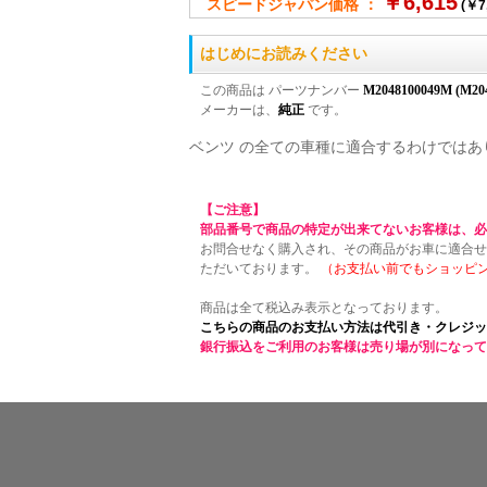
￥6,615
スピードジャパン価格 ：
(￥7
はじめにお読みください
この商品は パーツナンバー
M2048100049M (M204
メーカーは、
純正
です。
ベンツ の全ての車種に適合するわけではあ
【ご注意】
部品番号で商品の特定が出来てないお客様は、必
お問合せなく購入され、その商品がお車に適合せ
ただいております。
（お支払い前でもショッピ
商品は全て税込み表示となっております。
こちらの商品のお支払い方法は代引き・クレジッ
銀行振込をご利用のお客様は売り場が別になって