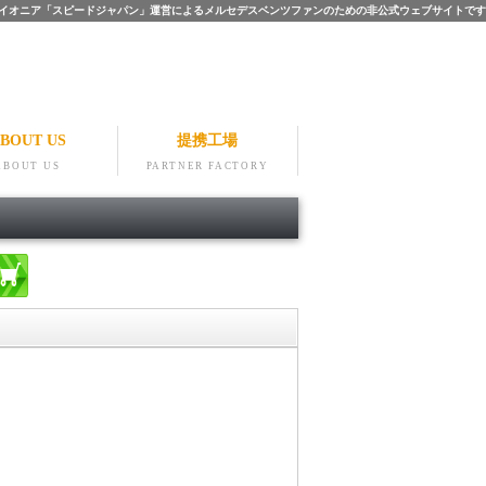
ツのパイオニア「スピードジャパン」運営によるメルセデスベンツファンのための非公式ウェブサイトです
BOUT US
提携工場
ABOUT US
PARTNER FACTORY