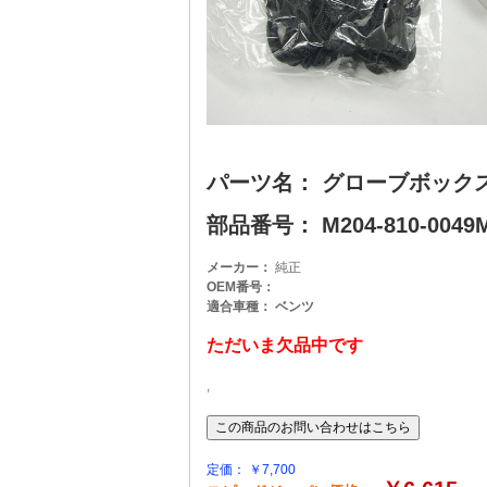
パーツ名： グローブボック
部品番号： M204-810-0049M 
メーカー：
純正
OEM番号：
適合車種： ベンツ
ただいま欠品中です
,
定価： ￥7,700