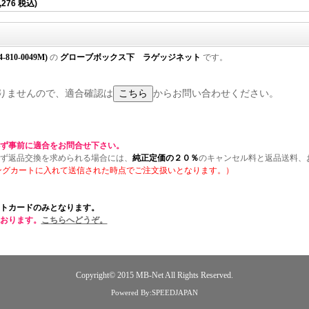
,276 税込)
-810-0049M)
の
グローブボックス下 ラゲッジネット
です。
りませんので、適合確認は
からお問い合わせください。
ず事前に適合をお問合せ下さい。
ず返品交換を求められる場合には、
純正定価の２０％
のキャンセル料と返品送料、
ングカートに入れて送信された時点でご注文扱いとなります。）
トカードのみとなります。
おります。
こちらへどうぞ。
Copyright© 2015
MB-Net
All Rights Reserved.
Powered By:SPEEDJAPAN