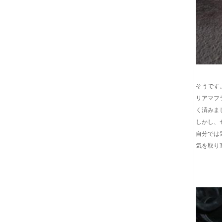
そうです
リアマフ
く済みま
しかし、
自分では
気を取り