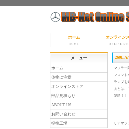
ホーム
オンライン
HOME
ONLINE ST
260E
メニュー
ホーム
マフラー
フロント
偽物に注意
ランプを
オンラインストア
あとは、
部品見積もり
楽勝！！
ABOUT US
お問い合わせ
提携工場
リアマフ