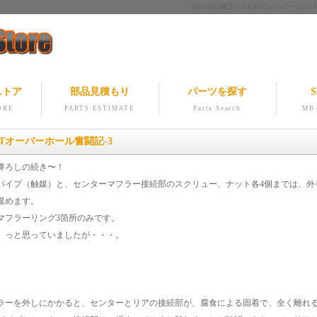
MB-Netは純正・OEMベンツパー
ストア
部品見積もり
パーツを探す
S
ORE
PARTS ESTIMATE
Parts Search
MB-
 A/Tオーバーホール奮闘記-3
降ろしの続き〜！
パイプ（触媒）と、センターマフラー接続部のスクリュー、ナット各4個までは、外
緩めます。
マフラーリング3箇所のみです。
 っと思っていましたが・・・。
ラーを外しにかかると、センターとリアの接続部が、腐食による固着で、全く離れ