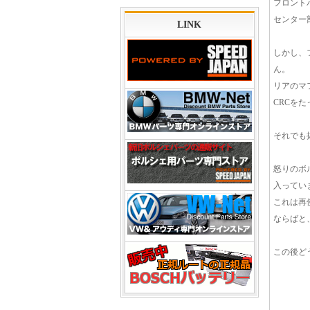
フロント
センター
LINK
しかし、
ん。
リアのマ
CRCを
それでも
怒りのボ
入ってい
これは再
ならばと
この後ど