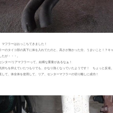
。マフラーはおっこちてきました！
ラーのタイコ部の真下に体を入れてたのと、高さが無かった分、うまいこと！？キ
したが・・・。
センター/リアマフラーって、結構な重量があるなぁ！
気持ちを抑えていたつもりでも、かなり熱くなっていたようです！ ちょっと反省
直して、体全体を使用して、リア、センターマフラーの切り離しに成功！