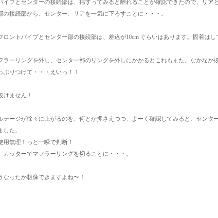
パイプとセンターの接続部は、揺すってみると離れることが確認できたので、リア
部の接続部から、センター、リアを一気に下ろすことに・・・。
フロントパイプとセンター部の接続部は、差込が10cm ぐらいはあります。固着は
フラーリングを外し、センター部のリングを外しにかかるとこれもまた、なかなか
たっぷりつけて・・・えいっ！！
抜けません！
ルテージが徐々に上がるのを、何とか押さえつつ、よーく確認してみると、センタ
ました。
使用無理！っと一瞬で判断！
、カッターでマフラーリングを切ることに・・・。
うなったか想像できますよね〜！