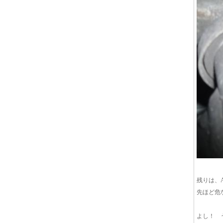
残りは、
先ほど危
よし！ 