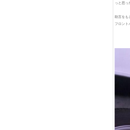
っと思っ
助言をも
フロント