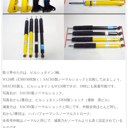
取り寄せたのは、ビルシュタイン3種。
W124用（E500/500E除く）SACHS製ノーマルショックと比較してみましょう。
SHACHS製も、ビルシュタインもW124用ですが、190Eにも装着可能です。
写真右が、SACHS製ノーマルショック。
写真右から2番目は、ビルシュタインOEM製ショック（通称 黒ビル）
減衰力は、SACHS製ノーマルショックと同じです。外観全長ほとんど同じ。
右から3番目は、ハイパフォーマンスノーマルストローク。
全長等外観はノーマルと同じで、減衰力がノーマルよりも高く設定されている
ものです。