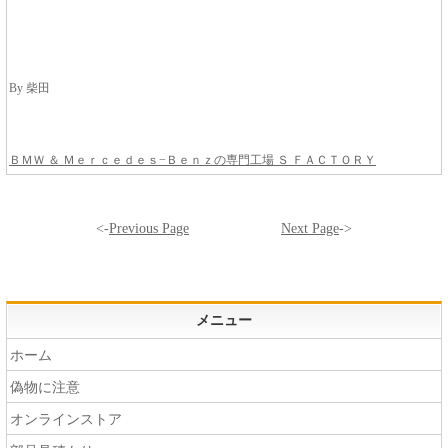
By 柴田
ＢＭＷ ＆ Ｍｅｒｃｅｄｅｓ−Ｂｅｎｚの専門工場 Ｓ ＦＡＣＴＯＲＹ
<-
Previous Page
Next Page
->
メニュー
ホーム
偽物に注意
オンラインストア