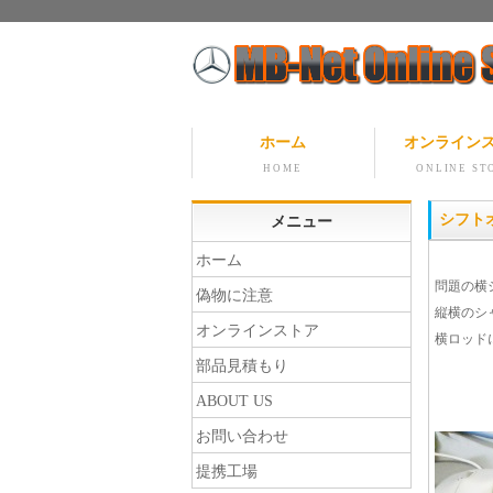
ホーム
オンライン
HOME
ONLINE ST
シフト
メニュー
ホーム
問題の横
偽物に注意
縦横のシ
オンラインストア
横ロッド
部品見積もり
ABOUT US
お問い合わせ
提携工場