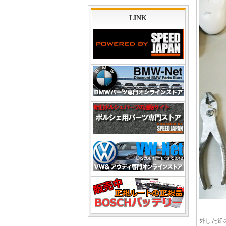
LINK
外した逆