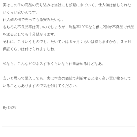
実はこの手の商品の売り込みは当社にも頻繁に来ていて、仕入値は信じられな
いくらい安いんです。
仕入値の倍で売っても激安みたいな。
もちろん不良品率は高いのでしょうが、利益率100%なら仮に2割が不良品で代品
を送るとしても十分儲かります。
それに、こういうものでも、たいていは３ヶ月くらいは持ちますから、３ヶ月
保証くらいは付けられますしね。
私なら、こんなビジネスするくらいなら仕事辞めるけどなあ。
安いと思って購入しても、実は本当の価値で判断すると凄く高い買い物をして
いることもありますので気を付けてください。
By OZW