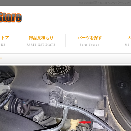
MB-Netは純正・OEMベンツパー
ストア
部品見積もり
パーツを探す
S
ORE
PARTS ESTIMATE
Parts Search
MB-
ー