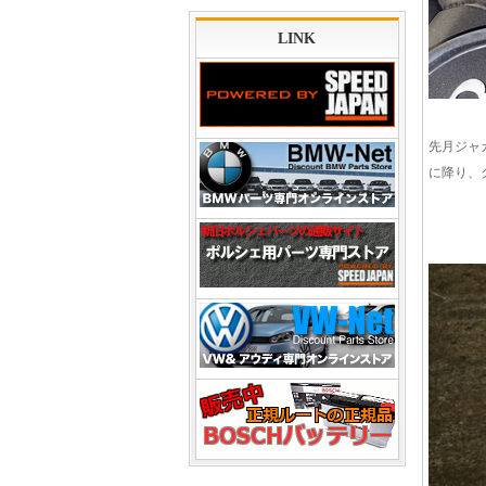
LINK
先月ジャ
に降り、