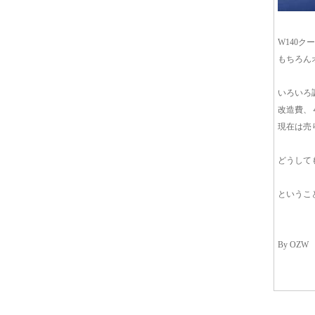
W140
もちろん
いろいろ
改造費、
現在は売
どうして
というこ
By OZW