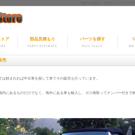
MB-Netは純正・OEMベンツパー
ストア
部品見積もり
パーツを探す
S
ORE
PARTS ESTIMATE
Parts Search
MB-
販売
では頼まれれば中古車を探して来てその販売も行っています。
国内にあるものだけでなく、海外にある車も輸入し、ガス検取ってナンバー付きで