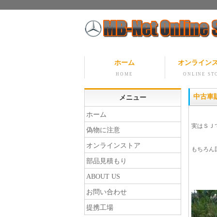
ホーム
オンライン
HOME
ONLINE ST
中古車
メニュー
ホーム
実はＳＪ
偽物に注意
オンラインストア
もちろん
部品見積もり
ABOUT US
お問い合わせ
提携工場