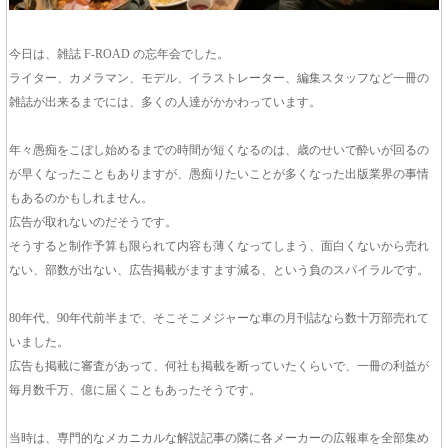
今日は、雑誌 F-ROAD の忘年会でした。
ライター、カメラマン、モデル、イラストレーター、編集スタッフなど一冊の
雑誌が出来るまでには、多くの人達がかかわっています。
年々愚痴をこぼし始めるまでの時間が短くなるのは、歳のせいで酔いが回るの
が早くなったこともありますが、愚痴りたいことが多くなった出版業界の事情
もあるのかもしれません。
広告が取れないのだそうです。
そうすると制作予算も限られて内容も薄くなってしまう、面白くないから売れ
ない、部数が出ない、広告掲載がますます減る、という負のスパイラルです。
80年代、90年代前半まで、そこそこメジャーな車の月刊誌なら数十万部売れて
いました。
広告も掲載に審査があって、何社も掲載を断っていたくらいで、一冊の利益が
毎月数千万、億に届くこともあったそうです。
当時は、専門的なメカニカルな解説記事の隣に各メーカーの広報車を全部集め