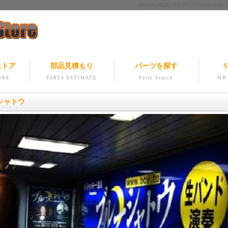
MB-Netは純正・OEMベンツパー
ストア
部品見積もり
パーツを探す
S
ORE
PARTS ESTIMATE
Parts Search
MB-
シャトウ