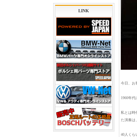
LINK
今日、お
1960
私とは時
た演奏は
40人く