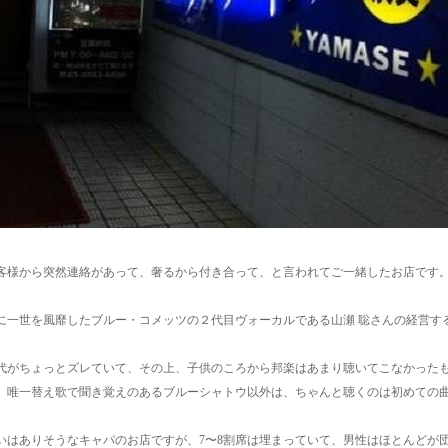
客様から突然連絡があって、奢るから付き合って、と言われてご一緒したお店です
年代に一世を風靡したブルー・コメッツの２代目ヴォーカルである山瀬 聡さんの経営
代がちょっとズレていて、その上、子供のころから邦楽はあまり聴いてこなかった
、唯一替え歌で聞き覚えのあるブルーシャトウ以外は、ちゃんと聴くのは初めての
らいはありそうなキャパのお店ですが、7〜8割席は埋まっていて、男性はほとんどが