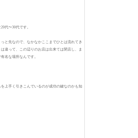
0代〜30代です。
ょっと先なので、なかなかここまでひとは流れてき
とは違って、この辺りのお店は出来ては閉店し、ま
で有名な場所なんです。
ちを上手く引きこんでいるのが成功の鍵なのかも知