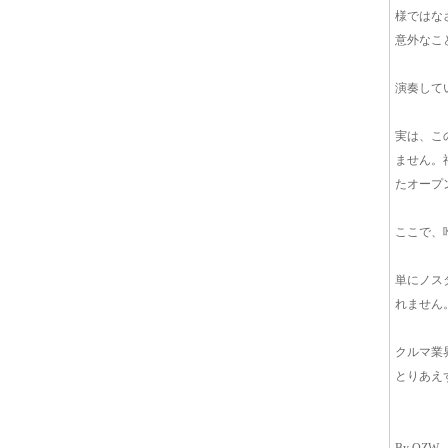
様ではな
意外なこ
演奏して
実は、こ
ません。
たオープ
ここで、
単にノス
れません
クルマ業
とりあえず