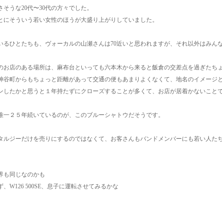
さそうな20代〜30代の方々でした。
とにそういう若い女性のほうが大盛り上がりしていました。
いるひとたちも、ヴォーカルの山瀬さんは70近いと思われますが、それ以外はみんな2
のお店のある場所は、麻布台といっても六本木から来ると飯倉の交差点を過ぎたち
神谷町からもちょっと距離があって交通の便もあまりよくなくて、地名のイメージ
ンしたかと思うと１年持たずにクローズすることが多くて、お店が居着かないこと
唯一２５年続いているのが、このブルーシャトウだそうです。
タルジーだけを売りにするのではなくて、お客さんもバンドメンバーにも若い人た
。
界も同じなのかも
、W126 500SE、息子に運転させてみるかな