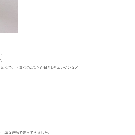
す。
す。
めんで、トヨタの2TGとか日産L型エンジンなど
な元気な運転で走ってきました。