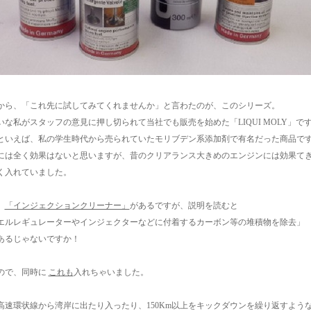
から、「これ先に試してみてくれませんか」と言わたのが、このシリーズ。
いな私がスタッフの意見に押し切られて当社でも販売を始めた「LIQUI MOLY」で
といえば、私の学生時代から売られていたモリブデン系添加剤で有名だった商品で
には全く効果はないと思いますが、昔のクリアランス大きめのエンジンには効果てき
く入れていました。
、
「インジェクションクリーナー」
があるですが、説明を読むと
エルレギュレーターやインジェクターなどに付着するカーボン等の堆積物を除去」
あるじゃないですか！
ので、同時に
これも
入れちゃいました。
高速環状線から湾岸に出たり入ったり、150Km以上をキックダウンを繰り返すよう