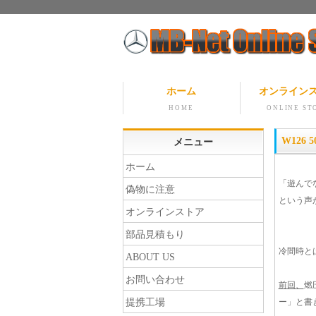
ホーム
オンライン
HOME
ONLINE ST
W126 
メニュー
ホーム
「遊んで
偽物に注意
という声
オンラインストア
部品見積もり
冷間時と
ABOUT US
お問い合わせ
前回、
燃
提携工場
ー」と書