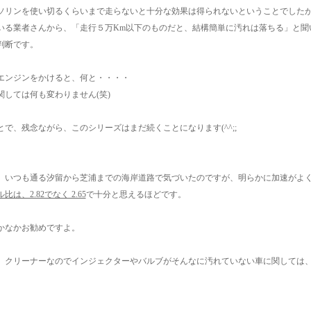
ソリンを使い切るくらいまで走らないと十分な効果は得られないということでした
いる業者さんから、「走行５万Km以下のものだと、結構簡単に汚れは落ちる」と聞
判断です。
エンジンをかけると、何と・・・・
関しては何も変わりません(笑)
とで、残念ながら、このシリーズはまだ続くことになります(^^;;
、いつも通る汐留から芝浦までの海岸道路で気づいたのですが、明らかに加速がよ
は、2.82でなく 2.65
で十分と思えるほどです。
かなかお勧めですよ。
、クリーナーなのでインジェクターやバルブがそんなに汚れていない車に関しては