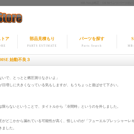
MB-Netは純正・OEMベンツパー
ストア
部品見積もり
パーツを探す
S
ORE
PARTS ESTIMATE
Parts Search
MB-
500SE 始動不良３
ないで、とっとと燃圧測りなさいよ」
が日増しに大きくなっている気もしますが、もうちょっと遊ばせて下さい。
は限らないということで、タイトルから「冷間時」というのを外しました。
圧がどこかから漏れている可能性が高く、怪しいのが「フューエルプレッシャーレ
きました。