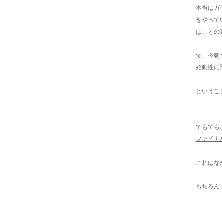
本当はガ
をやって
は、との
で、今朝
始動性に
というこ
でもでも
ファイナル比
これはな
もちろん