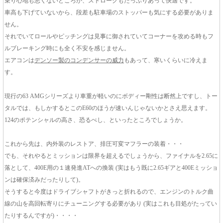
乗り心地も悪くないどころか、ストロークもたっぷりあって快適です。
車高も下げていないから、段差も駐車場のストッパーも気にする必要がありま
せん。
それでいてロールやピッチングは見事に御されていてコーナーを攻める時もフ
ルブレーキング時にも全く不安を感じません。
エアコンは
デンソー製のコンデンサーの威力
もあって、寒いくらいに冷えま
す。
現行の63 AMGシリーズより車重が軽いのにボディー剛性は断然上ですし、トー
タルでは、もしかするとこのE60のほうが速いんじゃないかとさえ思えます。
124のポテンシャルの高さ、恐るべし、といったところでしょうか。
これから先は、内外装のレストア、排圧可変マフラーの装着・・・
でも、それやるとミッションは限界を超えるでしょうから、ファイナルを2.65に
落として、400E用の１速発進ATへの換装 (実はもう既に2.65ギアと400Eミッショ
ンは確保済みだったりして)。
そうすると今度はドライブシャフトがきっと折れるので、エンジンのトルク曲
線の山を高回転寄りにチューニングする必要があり (実はこれも目処がたってい
たりするんですが)・・・・