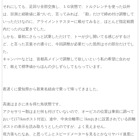
それにしても、足回り全部交換し、１Ｇ状態で、トルクレンチを使った以外
は、目測と経験値に基づいた、言ってみれば、「勘」だけで締め付け調整して
いっただけなのに、アライメントテスターに載せてみると、ほとんど指定範囲
内だったのは驚きでした。
しかも、最初にさらっと試乗しただけで、トーが少し開いてる感じがするけ
ど、と言った言葉その通りに、今回調整が必要だった箇所はその部分だけでし
た。
キャンバーなどは、首都高メインで調整して欲しいという私の希望に合わせ
て、敢えて標準値からほんの少しずらしてもらっています。
夜遅くに愛知県から新東名経由で乗って帰ってきました。
高速はまさに水を得た魚状態です。
アクセサリー類はまだ何も付けていないので、オービスの位置は事前に調べて
おいて(171kmポスト付近)、途中、中央分離帯に 1kmおきに設置されている距離
ポストの表示を読み取ろうとしたのですが、よく見えません。
視力落ちたなあ、と思ってふとスピードメーターを見るとかなりヤバイ速度に