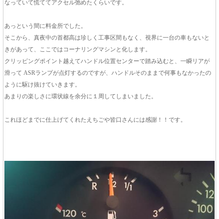
なっていて慌ててアクセル弛めたくらいです。
あっという間に料金所でした。
そこから、真夜中の首都高は珍しく工事区間もなく、視界に一台の車もないと
きがあって、ここではコーナリングマシンと化します。
クリッピングポイント越えてハンドル位置センターで踏み込むと、一瞬リアが
滑って ASRランプが点灯するのですが、ハンドルそのままで何事もなかったの
ように駆け抜けていきます。
あまりの楽しさに環状線を余分に１周してしまいました。
これほどまでに仕上げてくれたえちごや皆口さんには感謝！！です。