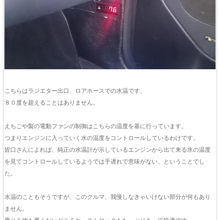
こちらはラジエター出口、ロアホースでの水温です。
８０度を超えることはありません。
えちごや製の電動ファンの制御はこちらの温度を基に行っています。
つまりエンジンに入っていく水の温度をコントロールしているわけです。
皆口さんによれば、純正の水温計が示しているエンジンから出て来る水の温度
を見てコントロールしているようでは手遅れで意味がない、ということでし
た。
水温のこともそうですが、このクルマ、我慢しなきゃいけない部分が何もあり
ません。