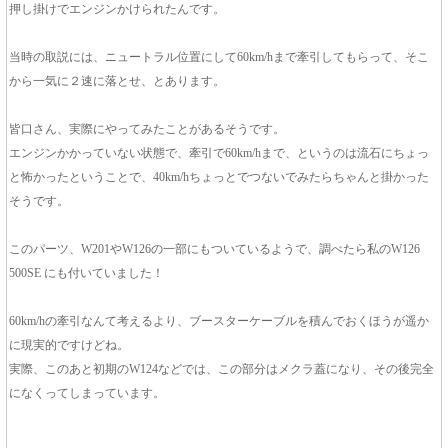
押し掛けでエンジンかけられたんです。
当時の取説には、ニュートラル位置にして60km/hまで牽引してもらって、そこ
から一気に２速に落とせ、とあります。
皆口さん、実際にやってみたことがあるそうです。
エンジンかかっていない状態で、牽引で60km/hまで、というのは流石にちょっ
と怖かったということで、40km/hちょっとでつないでみたらちゃんと掛かった
そうです。
このパーツ、W201やW126の一部にもついているようで、調べたら私のW126
500SE にも付いていました！
60km/hの牽引なんて考えるより、ブースターケーブルを積んでおくほうが遥か
に現実的ですけどね。
実際、このあと初期のW124などでは、この部分はメクラ蓋になり、その後完全
になくってしまっています。