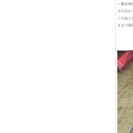
一番右側
その左が
このあと
まるで漆