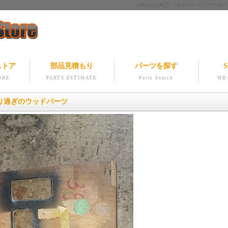
MB-Netは純正・OEMベンツパー
ストア
部品見積もり
パーツを探す
S
ORE
PARTS ESTIMATE
Parts Search
MB-
り過ぎのウッドパーツ