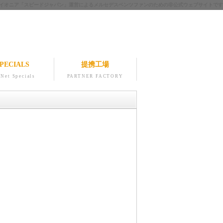
ツのパイオニア「スピードジャパン」運営によるメルセデスベンツファンのための非公式ウェブサイトです
PECIALS
提携工場
Net Specials
PARTNER FACTORY