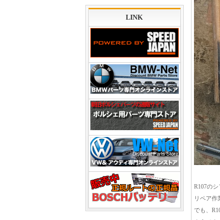
LINK
R107の
リペア作
でも、R