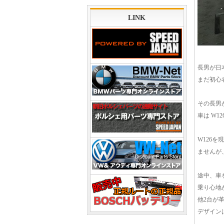
LINK
長男が日
まだ初心
その長男
車は W1
W126
ませんが
途中、車
乗り心地
他2台が
デザイン