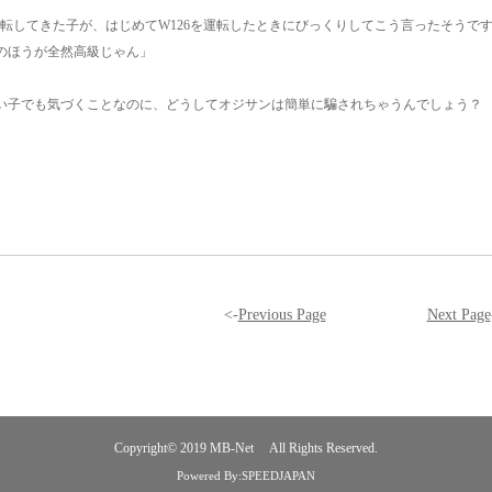
を運転してきた子が、はじめてW126を運転したときにびっくりしてこう言ったそうで
のほうが全然高級じゃん」
い子でも気づくことなのに、どうしてオジサンは簡単に騙されちゃうんでしょう？
<-
Previous Page
Next Page
Copyright© 2019
MB-Net
All Rights Reserved.
Powered By:SPEEDJAPAN