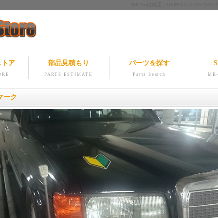
MB-Netは純正・OEMベンツパー
ストア
部品見積もり
パーツを探す
S
ORE
PARTS ESTIMATE
Parts Search
MB-
マーク