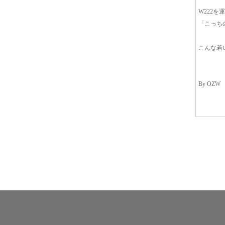
W222
「こっち
こんな若
By OZW