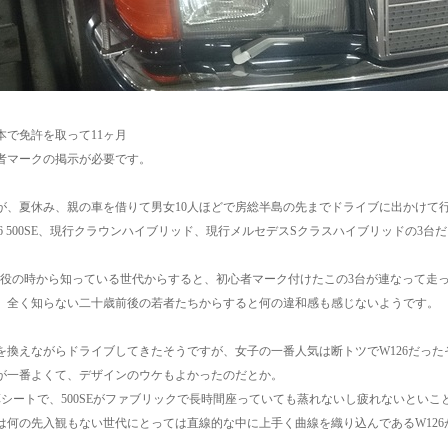
本で免許を取って11ヶ月
者マークの掲示が必要です。
が、夏休み、親の車を借りて男女10人ほどで房総半島の先までドライブに出かけて
26 500SE、現行クラウンハイブリッド、現行メルセデスSクラスハイブリッドの3台
を現役の時から知っている世代からすると、初心者マーク付けたこの3台が連なって走
、全く知らない二十歳前後の若者たちからすると何の違和感も感じないようです。
を換えながらドライブしてきたそうですが、女子の一番人気は断トツでW126だった
が一番よくて、デザインのウケもよかったのだとか。
革シートで、500SEがファブリックで長時間座っていても蒸れないし疲れないといこ
は何の先入観もない世代にとっては直線的な中に上手く曲線を織り込んであるW12