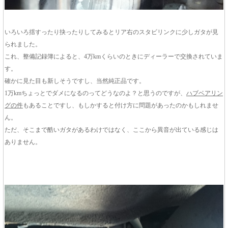
いろいろ揺すったり抉ったりしてみるとリア右のスタビリンクに少しガタが見
られました。
これ、整備記録簿によると、4万kmくらいのときにディーラーで交換されていま
す。
確かに見た目も新しそうですし、当然純正品です。
1万kmちょっとでダメになるのってどうなのよ？と思うのですが、
ハブベアリン
グの件
もあることですし、もしかすると付け方に問題があったのかもしれませ
ん。
ただ、そこまで酷いガタがあるわけではなく、ここから異音が出ている感じは
ありません。