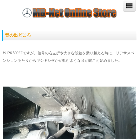
音の出どころ
W126 500SEですが、信号の右左折や大きな段差を乗り越える時に、リアサスペ
ンションあたりからギシギシ何かが軋むような音が聞こえ始めました。