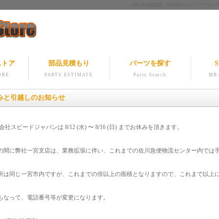
MB-Netは純正・OEMベンツパー
ストア
部品見積もり
パーツを探す
S
ORE
PARTS ESTIMATE
Parts Search
MB-
みと引越しのお知らせ
社スピードジャパンは 8/12 (水) 〜 8/16 (日) までお休みを頂きます。
の間に弊社一宮支店は、業務拡張に伴い、これまでの佐川急便物流センター内では
所は同じ一宮市内ですが、これまでの倍以上の面積となりますので、これまで以上
もなって、電話番号等が変更になります。