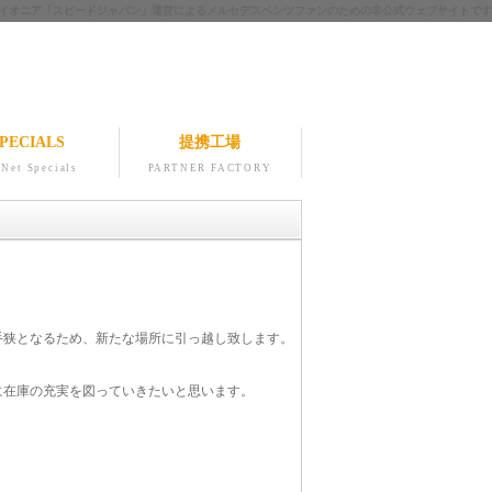
ツのパイオニア「スピードジャパン」運営によるメルセデスベンツファンのための非公式ウェブサイトです
PECIALS
提携工場
Net Specials
PARTNER FACTORY
手狭となるため、新たな場所に引っ越し致します。
に在庫の充実を図っていきたいと思います。