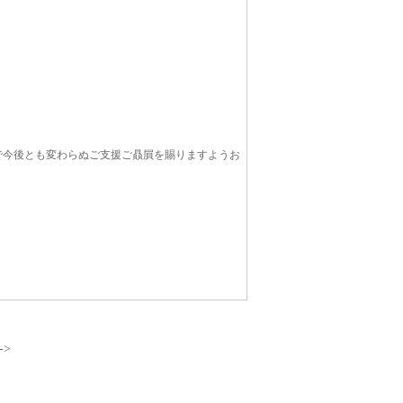
で今後とも変わらぬご支援ご贔屓を賜りますようお
->