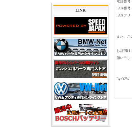
電話番号 ：0
FAX番号 ：
LINK
FAXフリー
また、こ
お盆明け
願い申し
By OZW