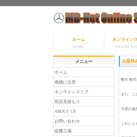
ホーム
オンライン
HOME
ONLINE ST
お盆休
メニュー
ホーム
弊社 株式会
偽物に注意
オンラインストア
また、こ
部品見積もり
今度の場
ABOUT US
お問い合わせ
これにと
提携工場