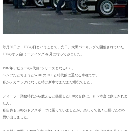
毎月30日は、E30の日ということで、先日、大黒パーキングで開催されていた
E30のオフ会(ミーティング)を見に行ってみました。
1982年デビューの2代目3シリーズとなるE30。
ベンツだとちょうどW201の190Eと時代的に重なる車種です。
私がメカニックになった時は新車でまだまだ現役でした。
ディーラー勤務時代から数えると整備したE30の台数は、もう本当に数えきれま
せん。
私自身も320の2ドアスポーツに乗っていましたが、楽しくて色々出掛けたのを
思い出しました。