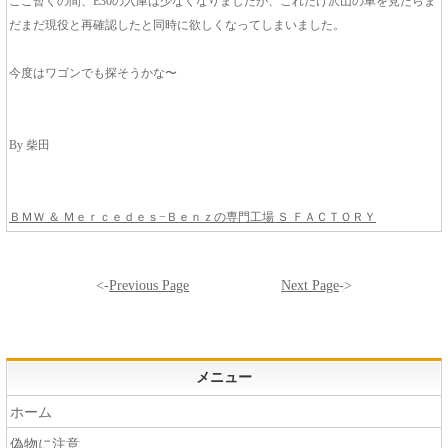
ここ暫くの間、E30の入庫は少なくなりましたが、これだけ沢山の車を見たらま
だまだ現役と再確認したと同時に欲しくなってしまいました。
今度はワゴンでも探そうかな〜
By 柴田
ＢＭＷ ＆ Ｍｅｒｃｅｄｅｓ−Ｂｅｎｚの専門工場 Ｓ ＦＡＣＴＯＲＹ
<-
Previous Page
Next Page
->
メニュー
ホーム
偽物に注意