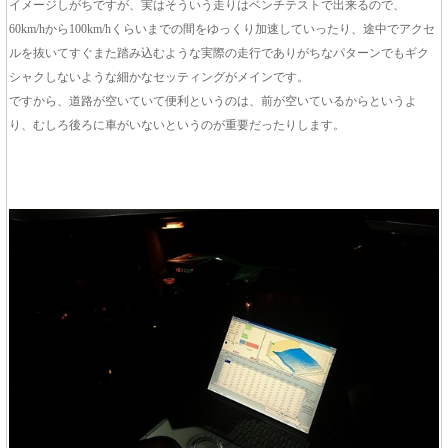
イメージしがちですが、実はそういう走りはベンチテストで出来るので、
60km/hから100km/hくらいまでの間をゆっくり加速していったり、途中でアクセ
ルを抜いてすぐまた踏み込むような実際の走行でありがちなパターンでもギク
シャクしないような細かなセッティングがメインです。
ですから、道路が空いていて便利というのは、前が空いているからというよ
り、むしろ後ろに車がいないというのが重要だったりします。