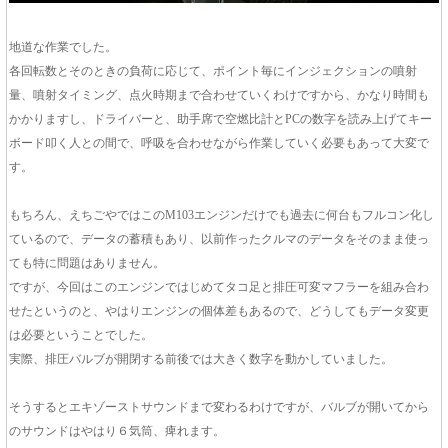
地道な作業でした。
各回転数とそのときの負荷に応じて、ポイント毎にインジェクションの噴射
量、噴射タイミング、点火時期まで合わせていくわけですから、かなり時間も
かかりますし、ドライバーと、助手席で空燃比計とPCの数字を読み上げてキー
ボード叩く人との間で、呼吸を合わせながら作業していく必要もあって大変で
す。
もちろん、えちごやではこのM103エンジンだけでも過去に何台もフルコン化し
ているので、データの蓄積もあり、以前作ったクルマのデータをそのまま使っ
ても特に問題はありません。
ですが、今回はこのエンジンではじめてタコ足と排圧可変マフラーを組み合わ
せたというのと、やはりエンジンの個体差もあるので、どうしてもデータ変更
は必要ということでした。
実際、排圧バルブが開閉する前後では大きく数字を動かしていました。
そうするとエキゾーストサウンドまで変わるわけですが、バルブが開いてから
のサウンドはやはり６気筒、痺れます。