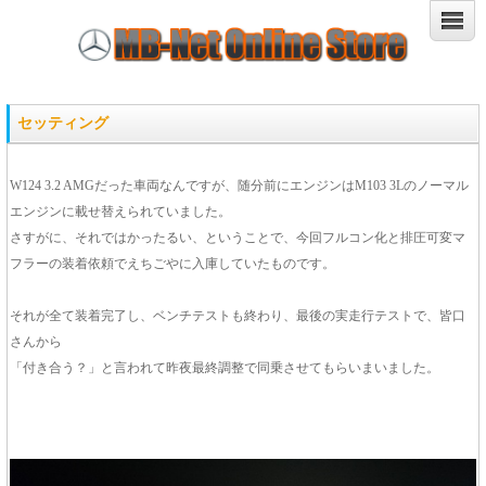
セッティング
W124 3.2 AMGだった車両なんですが、随分前にエンジンはM103 3Lのノーマル
エンジンに載せ替えられていました。
さすがに、それではかったるい、ということで、今回フルコン化と排圧可変マ
フラーの装着依頼でえちごやに入庫していたものです。
それが全て装着完了し、ベンチテストも終わり、最後の実走行テストで、皆口
さんから
「付き合う？」と言われて昨夜最終調整で同乗させてもらいまいました。