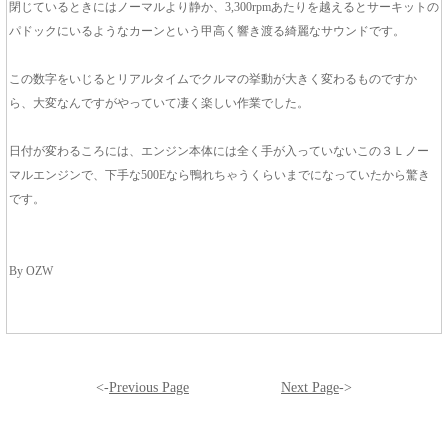
閉じているときにはノーマルより静か、3,300rpmあたりを越えるとサーキットの
パドックにいるようなカーンという甲高く響き渡る綺麗なサウンドです。
この数字をいじるとリアルタイムでクルマの挙動が大きく変わるものですか
ら、大変なんですがやっていて凄く楽しい作業でした。
日付が変わるころには、エンジン本体には全く手が入っていないこの３Ｌノー
マルエンジンで、下手な500Eなら鴨れちゃうくらいまでになっていたから驚き
です。
By OZW
<-
Previous Page
Next Page
->