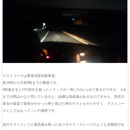
テストコースは東海北陸自動車道。
夜10時から午前0時までが勝負です。
0時過ぎるとETC割引を狙ったトラックが一斉にSAから出て来るのですが、それ
までの間はかなり空いているのと、結構な高低差があるものですから、気圧の
変化や坂道で負荷がかかった時と抜けた時のテストもやりやすく、テストコー
スとしてはもってこいの場所です。
走行テストというと最高速を狙った走りやドラッグレースのような全開走行を