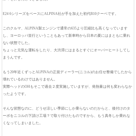
E24 6シリーズをベースにALPINA社が手を加えた初代B10クーペです。
このクルマ、ALPINA製エンジンで通常の635より圧縮比も高くなっています
し、ヨーロッパ並行ということもあって新車時から日本の夏にはまともに乗れ
ない状態でした。
ちょっと元気な運転をしたり、大渋滞にはまるとすぐにオーバーヒートしてし
まうんです。
もう20年近くずっとALPINAの正規ディーラー(ニコル)のお任せ整備でしたから
壊れているわけではありません。
実際ヘッドのOHもそこで過去２度実施していますが、発熱量は何も変わらなか
ったようです。
そんな状態なのに、どうせ涼しい季節にしか乗らないのだからと、後付けのタ
ーボをニコルの下請け工場？で取り付けたものですから、もう真冬しか乗れな
くなってしまいました。