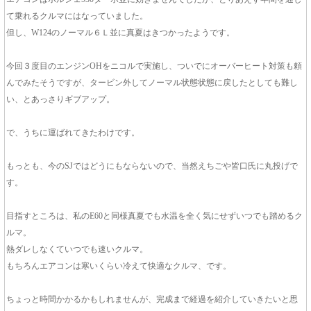
て乗れるクルマにはなっていました。
但し、W124のノーマル６Ｌ並に真夏はきつかったようです。
今回３度目のエンジンOHをニコルで実施し、ついでにオーバーヒート対策も頼
んでみたそうですが、タービン外してノーマル状態状態に戻したとしても難し
い、とあっさりギブアップ。
で、うちに運ばれてきたわけです。
もっとも、今のSJではどうにもならないので、当然えちごや皆口氏に丸投げで
す。
目指すところは、私のE60と同様真夏でも水温を全く気にせずいつでも踏めるク
ルマ。
熱ダレしなくていつでも速いクルマ。
もちろんエアコンは寒いくらい冷えて快適なクルマ、です。
ちょっと時間かかるかもしれませんが、完成まで経過を紹介していきたいと思