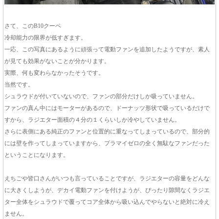
さて、このB10クーペ
冷却能力の限界が低すぎます。
一応、この写真にあるように頑張って電動ファンを追加したようですが、素人
が見ても効果がないことが分かります。
実際、何も変わらなかったそうです。
当然です。
シュラウドが付いていないので、ファンの部分だけしか吸っていません。
ファンの真ん中にはモーターがあるので、ドーナッツ形状で吸っているだけで
すから、ラジエター面積の４分の１くらいしか冷やしていません。
さらに表側にある純正のファンと位置的に重なってしまっているので、部分的
には壁を作ってしまっていますから、プラマイゼロの全く無駄なファンだった
ということになります。
えちごや皆口さんがいつも言っていることですが、ラジエターの容量をどんな
に大きくしようが、デカイ電動ファンを付けようが、ぴったり隙間なくラジエ
ター全体をシュラウドで覆ってコア全体から吸い込んでやらないと絶対に冷え
ません。