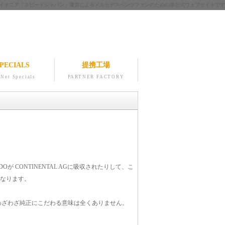
ツのパイオニア「スピードジャパン」運営によるメルセデスベンツファンのための非公式ウェブサイトです
PECIALS
提携工場
Net Specials
PARTNER FACTORY
 VDOが CONTINENTAL AGに吸収されたりして、こ
になります。
わざわざ純正にこだわる意味は全くありません。