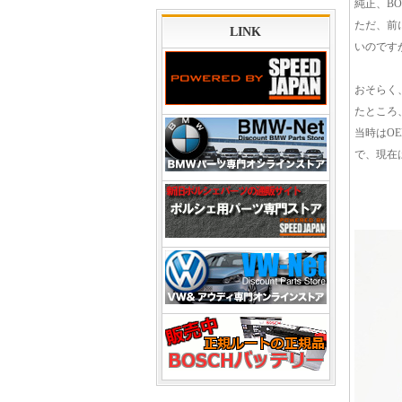
純正、B
ただ、前
LINK
いのです
おそらく
たところ
当時はO
で、現在