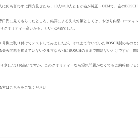
人に何も言わずに両方見せたら、10人中10人ともが右が純正・OEMで、左のBOSC
皆口氏に見てもらったところ、結露による失火対策としては、やはり内部コーティ
Hよりクオリティー高いかも、という評価でした。
１号機に取り付けてテストしてみましたが、それまで付いていたBOSCH製のもの
る失火問題を抱えていないクルマなら別にBOSCHのままで問題ないわけですが、
Hより少しだけお高いですが、このクオリティーなら湿気問題がなくてもご納得頂ける
る方は
こちらをご覧ください