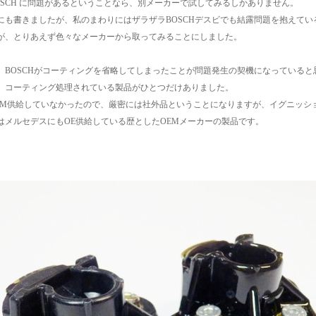
OSCH に問題があるということなら、別メーカーで試してみるしかありません。
にも書きましたが、私のまわりにはザラザラBOSCHデスビでも結露問題を抱えて
が、とりあえず色々なメーカーから取ってみることにしました。
、BOSCHがコーティングを省略してしまったことが問題発生の契機になっている
、コーティング処理されている製品がひとつだけありました。
EM供給していなかったので、厳密には社外品ということになりますが、イグニッシ
はメルセデスにもOE供給している歴としたOEMメーカーの製品です。