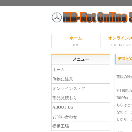
ホーム
オンライン
HOME
ONLINE ST
デスビ
メニュー
ホーム
前回の
続
偽物に注意
オンラインストア
M119用
部品見積もり
2000年に
ちらはと
ABOUT US
なので、
お問い合わせ
しかも、
提携工場