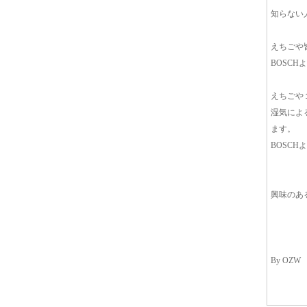
知らない
えちごや
BOSC
えちごや
湿気によ
ます。
BOSC
興味のあ
By OZW