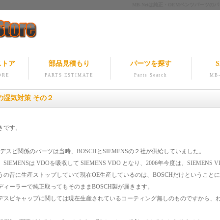
MB-Netは純正・OEMベンツパー
ストア
部品見積もり
パーツを探す
S
ORE
PARTS ESTIMATE
Parts Search
MB-
の湿気対策 その２
きです。
のデスビ関係のパーツは当時、BOSCHとSIEMENSの２社が供給していました。
、SIEMENSは VDOを吸収して SIEMENS VDO となり、2006年今度は、SIEMENS
うの昔に生産ストップしていて現在OE生産しているのは、BOSCHだけということ
ディーラーで純正取ってもそのままBOSCH製が届きます。
デスビキャップに関しては現在生産されているコーティング無しのものですから、