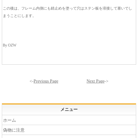
この後は、フレーム内側にも錆止めを塗って穴はステン板を溶接して塞いでし
まうことにします。
By OZW
<-
Previous Page
Next Page
->
メニュー
ホーム
偽物に注意