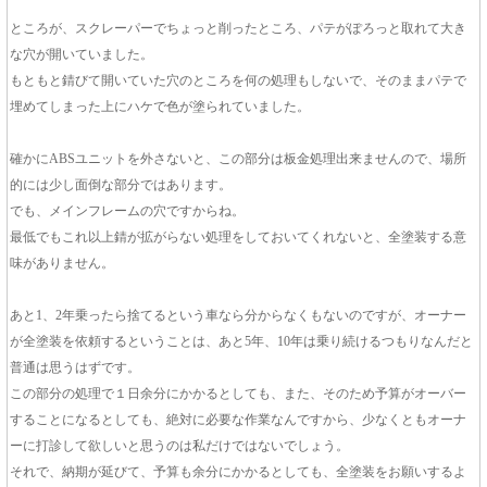
ところが、スクレーパーでちょっと削ったところ、パテがぽろっと取れて大き
な穴が開いていました。
もともと錆びて開いていた穴のところを何の処理もしないで、そのままパテで
埋めてしまった上にハケで色が塗られていました。
確かにABSユニットを外さないと、この部分は板金処理出来ませんので、場所
的には少し面倒な部分ではあります。
でも、メインフレームの穴ですからね。
最低でもこれ以上錆が拡がらない処理をしておいてくれないと、全塗装する意
味がありません。
あと1、2年乗ったら捨てるという車なら分からなくもないのですが、オーナー
が全塗装を依頼するということは、あと5年、10年は乗り続けるつもりなんだと
普通は思うはずです。
この部分の処理で１日余分にかかるとしても、また、そのため予算がオーバー
することになるとしても、絶対に必要な作業なんですから、少なくともオーナ
ーに打診して欲しいと思うのは私だけではないでしょう。
それで、納期が延びて、予算も余分にかかるとしても、全塗装をお願いするよ