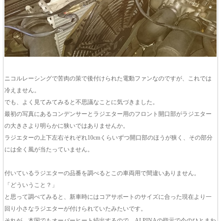
ニコルレーシングで苦肉の策で後付けられた電動ファンなのですが、これでは
冷えません。
でも、よく見てみてみると不思議なことに気づきました。
最初の写真にあるコンデンサーとラジエター用のフロント開口部がラジエター
の大きさより明らかに狭いではありませんか。
ラジエターの上下左右それぞれ10cmくらいずつ開口部のほうが狭く、その部分
には全く風が当たっていません。
付いているラジエターの品番を調べるとこの車両用で間違いありません。
「どういうこと？」
と思って調べてみると、新車時にはコアサポートのサイズに合った現在より一
回り小さなラジエターが付けられていたみたいです。
それが、本国でもオーバーヒート続出するので、ALPINAの指示で今のひとまわ