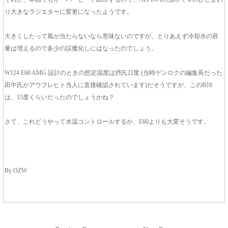
り大きなラジエターに変更になったようです。
大きくしたって風が当たらないなら意味ないのですが、とりあえず冷却水の容
量は増えるので多少の誤魔化しにはなったのでしょう。
W124 E60 AMG 設計のときの想定温度は摂氏22度 (当時ゲンロクの編集長だった
田中氏がアウフレヒト当人に直接確認されています)だそうですが、このB10
は、15度くらいだったのでしょうかね？
さて、これどうやって水温コントロールするか、E60よりも大変そうです。
By OZW