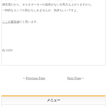
満充電だから、オルタネーターの負荷がない分馬力も上がりますから。
一時的なカンフル剤かもしれませんが、気持ちいいですよ。
ここが最安値
だと思います。
By OZW
<-
Previous Page
Next Page
->
メニュー