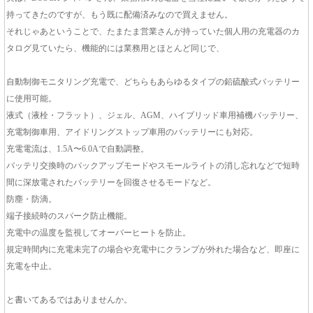
持ってきたのですが、もう既に配備済みなので買えません。
それじゃあということで、たまたま営業さんが持っていた個人用の充電器のカ
タログ見ていたら、機能的には業務用とほとんど同じで、
自動制御モニタリング充電で、どちらもあらゆるタイプの鉛硫酸式バッテリー
に使用可能。
液式（液栓・フラット）、ジェル、AGM、ハイブリッド車用補機バッテリー、
充電制御車用、アイドリングストップ車用のバッテリーにも対応。
充電電流は、1.5A〜6.0Aで自動調整。
バッテリ交換時のバックアップモードやスモールライトの消し忘れなどで短時
間に深放電されたバッテリーを回復させるモードなど。
防塵・防滴。
端子接続時のスパーク防止機能。
充電中の温度を監視してオーバーヒートを防止。
規定時間内に充電未完了の場合や充電中にクランプが外れた場合など、即座に
充電を中止。
と書いてあるではありませんか。