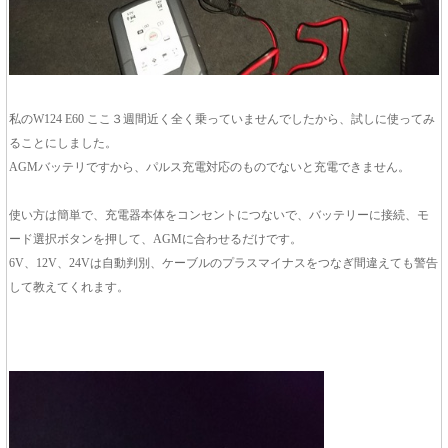
私のW124 E60 ここ３週間近く全く乗っていませんでしたから、試しに使ってみ
ることにしました。
AGMバッテリですから、パルス充電対応のものでないと充電できません。
使い方は簡単で、充電器本体をコンセントにつないで、バッテリーに接続、モ
ード選択ボタンを押して、AGMに合わせるだけです。
6V、12V、24Vは自動判別、ケーブルのプラスマイナスをつなぎ間違えても警告
して教えてくれます。