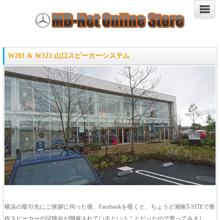
W201 & W123 山口スピーカーシステム
横浜の取引先にご挨拶に伺った後、Facebookを覗くと、ちょうど湘南T-SITEで新
作スピーカーの試聴会が開催されているということだったので寄ってみまし