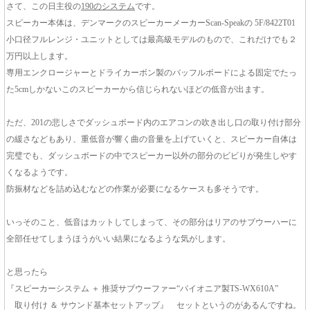
さて、この日主役の
190のシステム
です。
スピーカー本体は、デンマークのスピーカーメーカーScan-Speakの 5F/8422T01
小口径フルレンジ・ユニットとしては最高級モデルのもので、これだけでも２
万円以上します。
専用エンクロージャーとドライカーボン製のバッフルボードによる固定でたっ
た5cmしかないこのスピーカーから信じられないほどの低音が出ます。
ただ、201の悲しさでダッシュボード内のエアコンの吹き出し口の取り付け部分
の緩さなどもあり、重低音が響く曲の音量を上げていくと、スピーカー自体は
完璧でも、ダッシュボードの中でスピーカー以外の部分のビビりが発生しやす
くなるようです。
防振材などを詰め込むなどの作業が必要になるケースも多そうです。
いっそのこと、低音はカットしてしまって、その部分はリアのサブウーハーに
全部任せてしまうほうがいい結果になるような気がします。
と思ったら
『スピーカーシステム ＋ 推奨サブウーファー“パイオニア製TS-WX610A”
取り付け ＆ サウンド基本セットアップ』 セットというのがあるんですね。