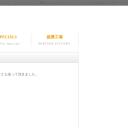
ツのパイオニア「スピードジャパン」運営によるメルセデスベンツファンのための非公式ウェブサイトです
PECIALS
提携工場
Net Specials
PARTNER FACTORY
なども送って頂きました。