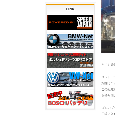
LINK
とても綺
リフトア
距離は５
この距離
お持ち頂
ゴムのブ
工場に入