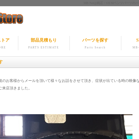
MB-Netは純正・OEMベンツパー
ストア
部品見積もり
パーツを探す
S
ORE
PARTS ESTIMATE
Parts Search
MB-
す
規のお客様からメールを頂いて様々なお話をさせて頂き、症状が出ている時の映像
ご来店頂きました。