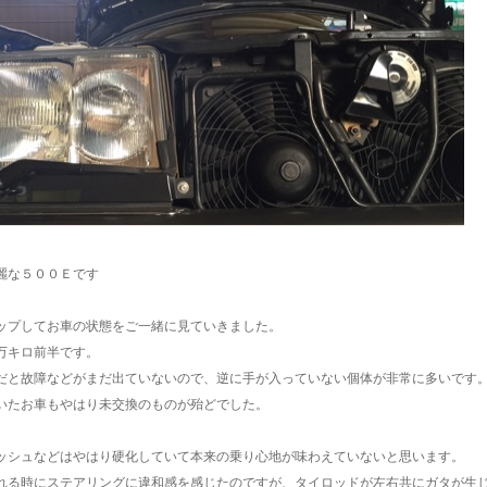
麗な５００Ｅです
ップしてお車の状態をご一緒に見ていきました。
万キロ前半です。
だと故障などがまだ出ていないので、逆に手が入っていない個体が非常に多いです
いたお車もやはり未交換のものが殆どでした。
ッシュなどはやはり硬化していて本来の乗り心地が味わえていないと思います。
れる時にステアリングに違和感を感じたのですが、タイロッドが左右共にガタが生