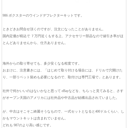
986 ボクスターのウインドデフレクターキットです。
ときどきお問合せ頂くのですが、注文になったことがありません。
国内定価が税込で ７万円近くもする上、アクセサリー部品なので値引き率がほ
とんどありませんから、仕方ありません。
海外からの取り寄せても、多少安くなる程度です。
おまけに、注意書きには、「はじめて取り付ける場合には、ドリルで穴開けた
り、一部リベット留めも必要になるので、取付けは専門工場で」とあります。
社外で何かいいのはないかなと思って eBayなどを、ちらっと見てみると、さす
がオープン天国のアメリカには社外品や中古品が結構出品されていました。
が、中古はそこそこ綺麗そうなもので、一式セットとなると400ドルくらい、し
かもマウントキットは含まれていません。
どれも 987のより高い感じです。