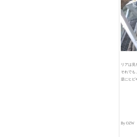
リアは見
それでも
逆にヒビ
By OZW