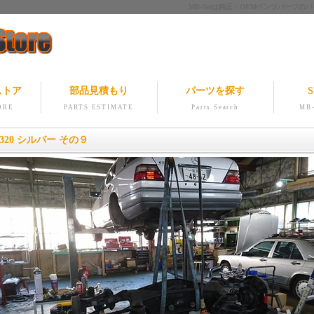
MB-Netは純正・OEMベンツパー
ストア
部品見積もり
パーツを探す
S
ORE
PARTS ESTIMATE
Parts Search
MB-
E320 シルバー その９