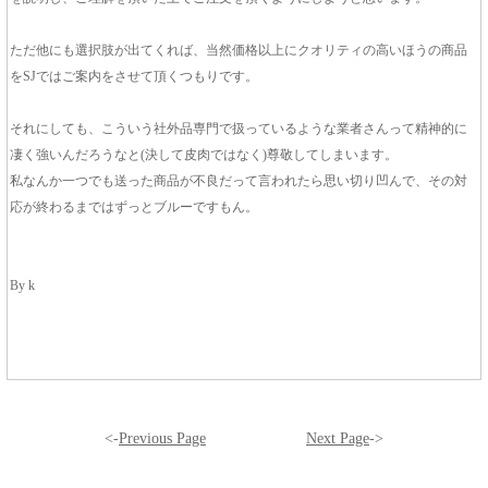
ただ他にも選択肢が出てくれば、当然価格以上にクオリティの高いほうの商品
をSJではご案内をさせて頂くつもりです。
それにしても、こういう社外品専門で扱っているような業者さんって精神的に
凄く強いんだろうなと(決して皮肉ではなく)尊敬してしまいます。
私なんか一つでも送った商品が不良だって言われたら思い切り凹んで、その対
応が終わるまではずっとブルーですもん。
By k
<-
Previous Page
Next Page
->