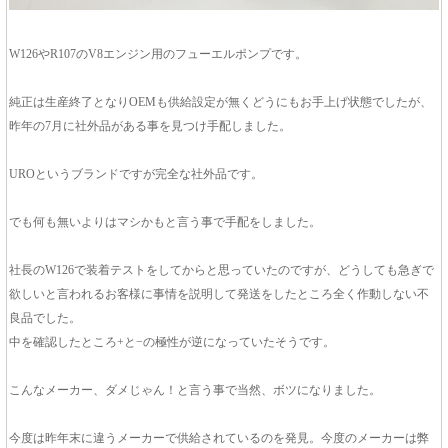
W126やR107のV8エンジン用のフューエルポンプです。
純正は生産終了となりOEMも供給設定が無くどうにもお手上げ状態でしたが、
昨年の7月に社外品がある事を見つけ手配しました。
UROというブランドですが完全な社外品です。
でも何も無いよりはマシかもと言う事で手配をしました。
社長のW126で装着テストをしてからと思っていたのですが、どうしても急ぎで
欲しいと言われるお客様に事情を説明して発送をしたところ全く作動しない不
良品でした。
中を確認したところ+と−の極性が逆になっていたそうです。
こんなメーカー、ダメじゃん！と言う事で当然、ボツになりました。
今度は昨年末に違うメーカーで供給されているのを発見。今度のメーカーは弊