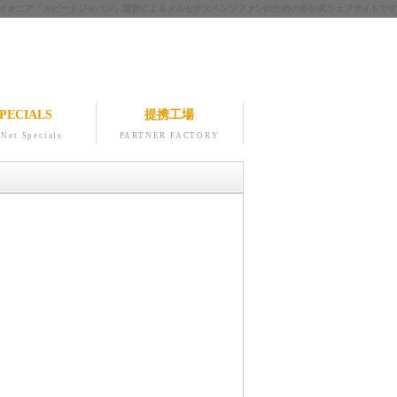
ツのパイオニア「スピードジャパン」運営によるメルセデスベンツファンのための非公式ウェブサイトです
PECIALS
提携工場
Net Specials
PARTNER FACTORY