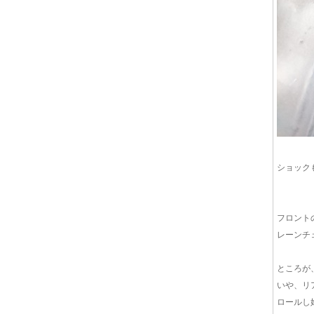
ショック
フロント
レーンチ
ところが
いや、リ
ロールし