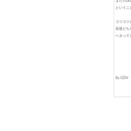
まだ5万
というこ
コツコツ
前後どち
ヘタって
By OZW