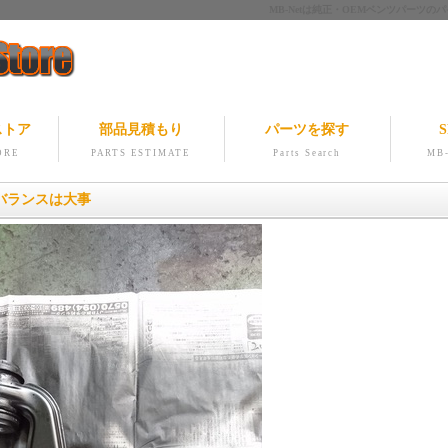
MB-Netは純正・OEMベンツパー
ストア
部品見積もり
パーツを探す
S
ORE
PARTS ESTIMATE
Parts Search
MB-
バランスは大事