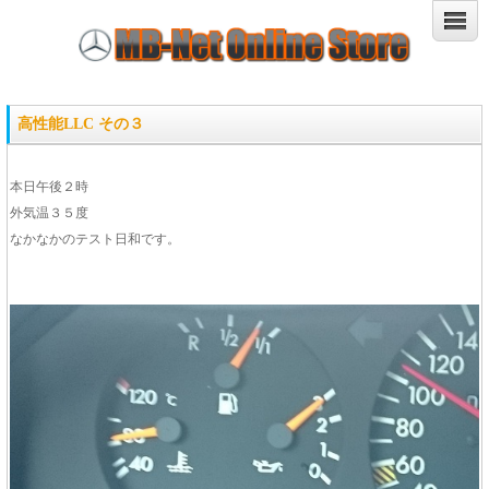
高性能LLC その３
本日午後２時
外気温３５度
なかなかのテスト日和です。