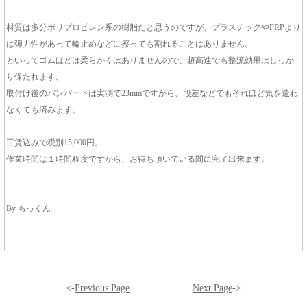
材質は多分ポリプロピレン系の樹脂だと思うのですが、プラスチックやFRPより
は弾力性があって輪止めなどに擦っても割れることはありません。
といってゴムほどは柔らかくはありませんので、超高速でも整流効果はしっか
り保たれます。
取付け後のバンパー下は実測で23mmですから、段差などでもそれほど気を遣わ
なくても済みます。
工賃込みで税別15,000円。
作業時間は１時間程度ですから、お待ち頂いている間に完了出来ます。
By もっくん
<-
Previous Page
Next Page
->