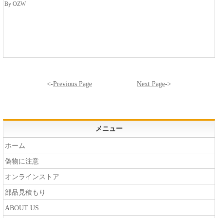
By OZW
<-
Previous Page
Next Page
->
メニュー
ホーム
偽物に注意
オンラインストア
部品見積もり
ABOUT US