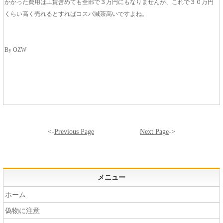
かかった費用は工賃含めても全部で３万円にもなりませんが、これで３０万円
くらい高く売れるとすればコスパ滅茶高いですよね。
By OZW
<-
Previous Page
Next Page
->
メニュー
ホーム
偽物に注意