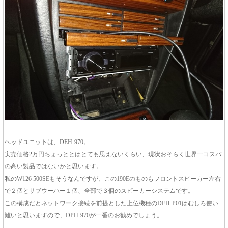
ヘッドユニットは、DEH-970。
実売価格2万円ちょっととはとても思えないくらい、現状おそらく世界一コスパ
の高い製品ではないかと思います。
私のW126 500SEもそうなんですが、この190Eのものもフロントスピーカー左右
で２個とサブウーハー１個、全部で３個のスピーカーシステムです。
この構成だとネットワーク接続を前提とした上位機種のDEH-P01はむしろ使い
難いと思いますので、DPH-970が一番のお勧めでしょう。