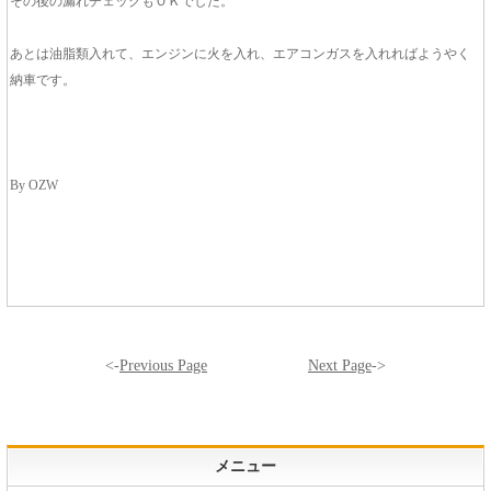
その後の漏れチェックもＯＫでした。
あとは油脂類入れて、エンジンに火を入れ、エアコンガスを入れればようやく
納車です。
By OZW
<-
Previous Page
Next Page
->
メニュー