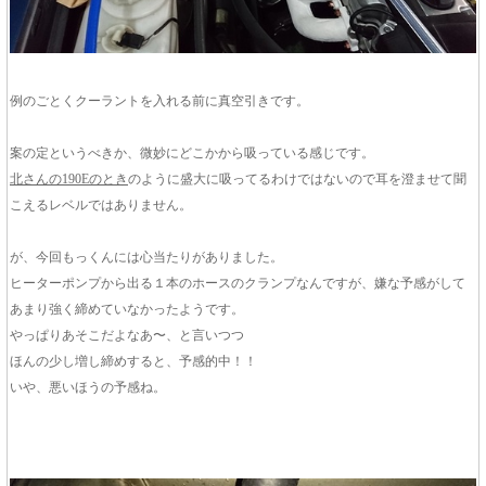
例のごとくクーラントを入れる前に真空引きです。
案の定というべきか、微妙にどこかから吸っている感じです。
北さんの190Eのとき
のように盛大に吸ってるわけではないので耳を澄ませて聞
こえるレベルではありません。
が、今回もっくんには心当たりがありました。
ヒーターポンプから出る１本のホースのクランプなんですが、嫌な予感がして
あまり強く締めていなかったようです。
やっぱりあそこだよなあ〜、と言いつつ
ほんの少し増し締めすると、予感的中！！
いや、悪いほうの予感ね。