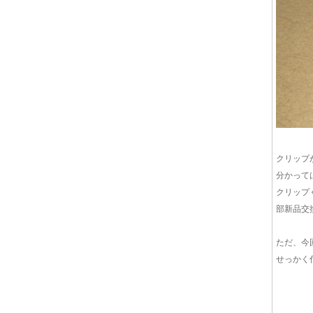
クリップ
分かって
クリップ
部新品交
ただ、今
せっかく