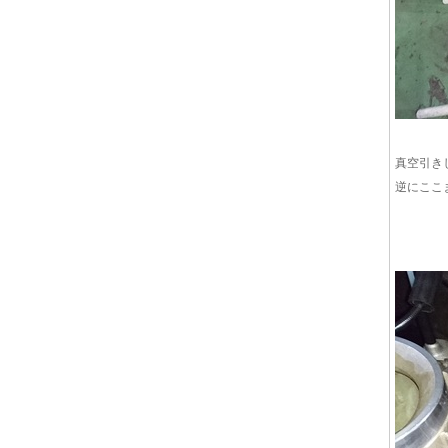
真空引き
逆にここ