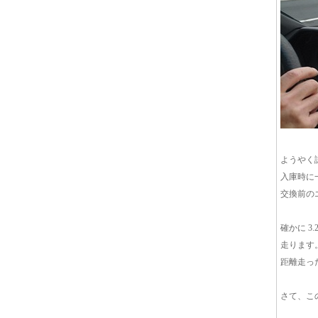
ようやく
入庫時に
交換前の
確かに 
走ります
距離走っ
さて、こ