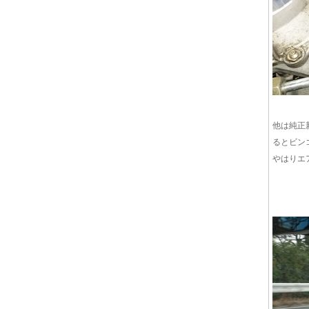
他は純正
るとビン
やはりエ