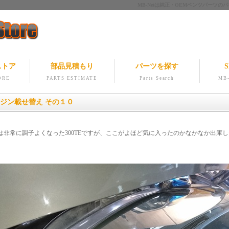
MB-Netは純正・OEMベンツパー
ストア
部品見積もり
パーツを探す
S
ORE
PARTS ESTIMATE
Parts Search
MB-
ンジン載せ替え その１０
は非常に調子よくなった300TEですが、ここがよほど気に入ったのかなかなか出庫