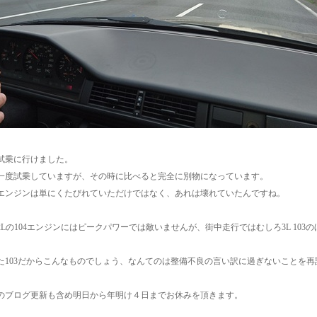
試乗に行けました。
一度試乗していますが、その時に比べると完全に別物になっています。
エンジンは単にくたびれていただけではなく、あれは壊れていたんですね。
3.2Lの104エンジンにはピークパワーでは敵いませんが、街中走行ではむしろ3L 1
。
た103だからこんなものでしょう、なんてのは整備不良の言い訳に過ぎないことを
のブログ更新も含め明日から年明け４日までお休みを頂きます。