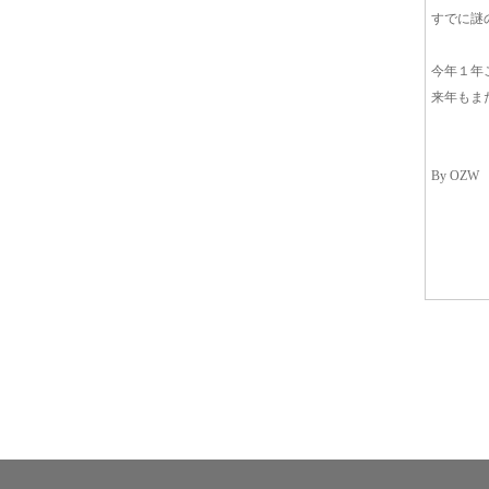
すでに謎
今年１年
来年もま
By OZW