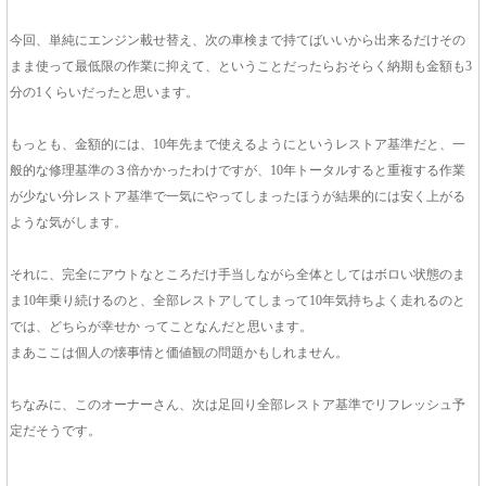
今回、単純にエンジン載せ替え、次の車検まで持てばいいから出来るだけその
まま使って最低限の作業に抑えて、ということだったらおそらく納期も金額も3
分の1くらいだったと思います。
もっとも、金額的には、10年先まで使えるようにというレストア基準だと、一
般的な修理基準の３倍かかったわけですが、10年トータルすると重複する作業
が少ない分レストア基準で一気にやってしまったほうが結果的には安く上がる
ような気がします。
それに、完全にアウトなところだけ手当しながら全体としてはボロい状態のま
ま10年乗り続けるのと、全部レストアしてしまって10年気持ちよく走れるのと
では、どちらが幸せか ってことなんだと思います。
まあここは個人の懐事情と価値観の問題かもしれません。
ちなみに、このオーナーさん、次は足回り全部レストア基準でリフレッシュ予
定だそうです。