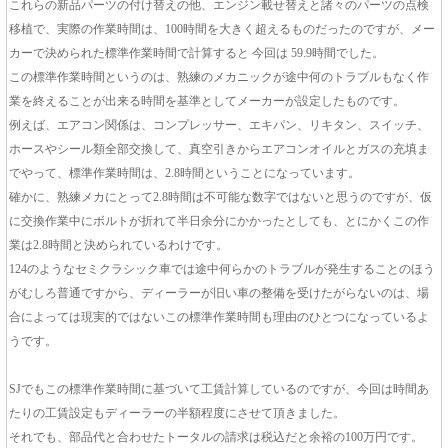
これらの新品パーツの付け替えの他、エンジン載せ替えと諸々のパーツの点検
移植で、実際の作業時間は、100時間を大きく超えるものだったのですが、メー
カーで決められた標準作業時間で計算すると 今回は 59.9時間でした。
この標準作業時間というのは、熟練のメカニックが途中何のトラブルもなく作
業を終えることが出来る時間を基準としてメーカーが設定したものです。
例えば、エアコン関係は、コンプレッサー、エキパン、リキタン、スイッチ、
ホースやシール類全部交換して、真空引きからエアコンオイルとガスの充填ま
でやって、標準作業時間は、2.8時間ということになっています。
確かに、熟練メカにとって2.8時間は不可能な数字ではないと思うのですが、仮
に交換作業中にボルトが折れて半日余分にかかったとしても、とにかくこの作
業は2.8時間と決められているわけです。
124のようなセミクラシック車では途中何らかのトラブルが発生することのほう
がむしろ普通ですから、ディーラーが旧い車の整備を受けたがらないのは、場
合によっては現実的ではないこの標準作業時間も理由のひとつになっているよ
うです。
SJでもこの標準作業時間に基づいて工賃計算しているのですが、今回は時間あ
たりの工賃設定もディーラーの半額程度にさせて頂きました。
それでも、部品代と合わせたトータルの請求は税込だと余裕の100万円です。