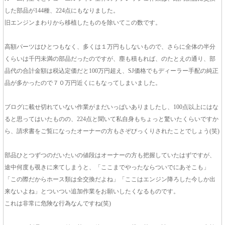
した部品が144種、224点にもなりました。
旧エンジンまわりから移植したものを除いてこの数です。
高額パーツはひとつもなく、多くは１万円もしないもので、さらに全体の半分
くらいは千円未満の部品だったのですが、塵も積もれば、のたとえの通り、部
品代の合計金額は税込定価だと100万円超え、SJ価格でもディーラー手配の純正
品が多かったので７０万円近くにもなってしまいました。
ブログに載せ切れていない作業がまだいっぱいありましたし、100点以上にはな
ると思ってはいたものの、224点と聞いて私自身もちょっと驚いたくらいですか
ら、請求書をご覧になったオーナーの方もさぞびっくりされたことでしょう(笑)
部品ひとつずつのだいたいの値段はオーナーの方も把握していたはずですが、
途中何度も覗きに来てしまうと、「ここまでやったならついでにあそこも」
「この際だからホース類は全交換だよね」「ここはエンジン降ろした今しか出
来ないよね」とついつい追加作業をお願いしたくなるものです。
これは非常に危険な行為なんですね(笑)