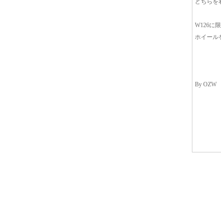
どちらを
W126
ホイール
By OZW