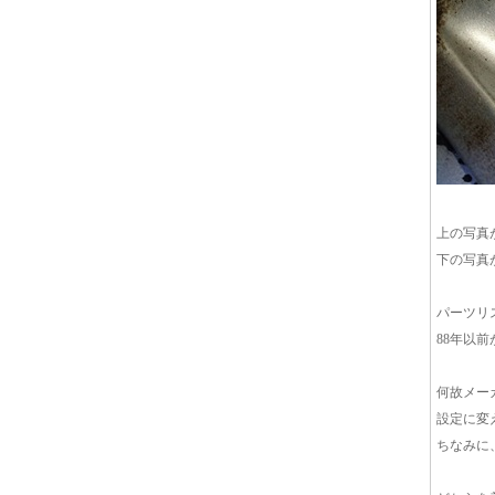
上の写真が
下の写真が
パーツリ
88年以前
何故メー
設定に変
ちなみに