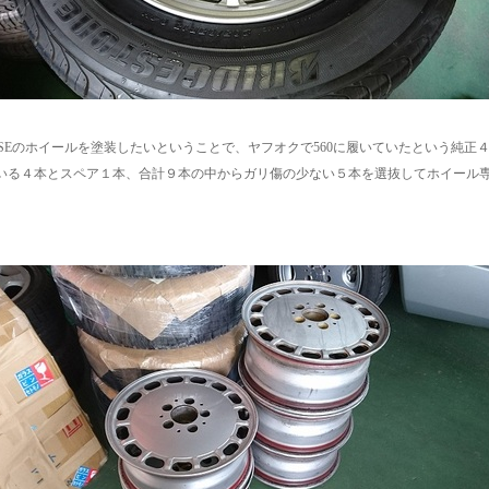
500SEのホイールを塗装したいということで、ヤフオクで560に履いていたという純正
いる４本とスペア１本、合計９本の中からガリ傷の少ない５本を選抜してホイール