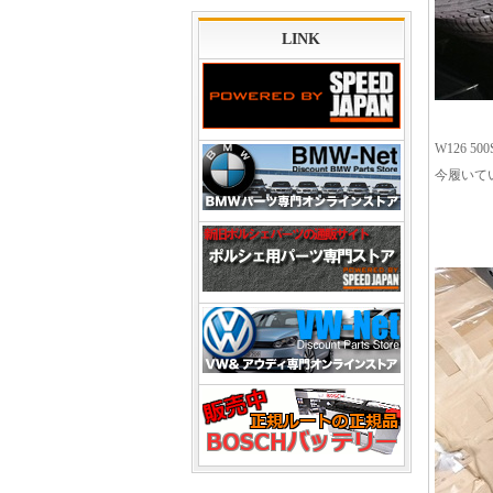
LINK
W126 
今履いて