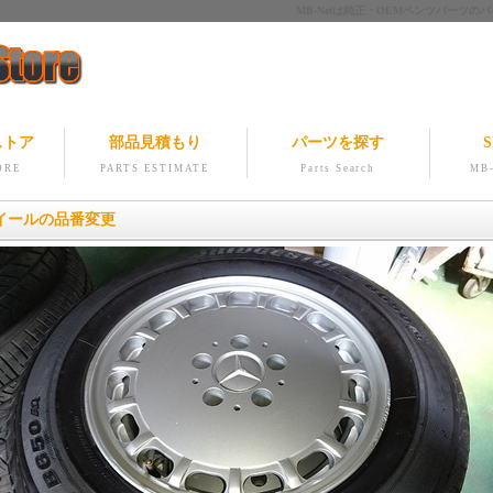
MB-Netは純正・OEMベンツパー
ストア
部品見積もり
パーツを探す
S
ORE
PARTS ESTIMATE
Parts Search
MB-
イールの品番変更