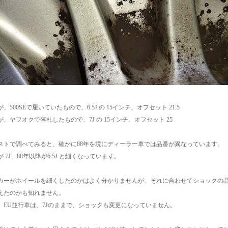
、500SEで履いていたもので、6.5J の 15インチ、オフセット 21.5
、ヤフオクで落札したもので、7J の 15インチ、オフセット 25
ストで調べてみると、確かに88年を境にディーラー車では品番が異なっています。
が 7J、88年以降が6.5J と細くなっています。
カーがホイールを細くしたのかはよく分かりませんが、それに合わせてショックの
えたのかも知れません。
、EU並行車は、7Jのままで、ショックも変更になっていません。