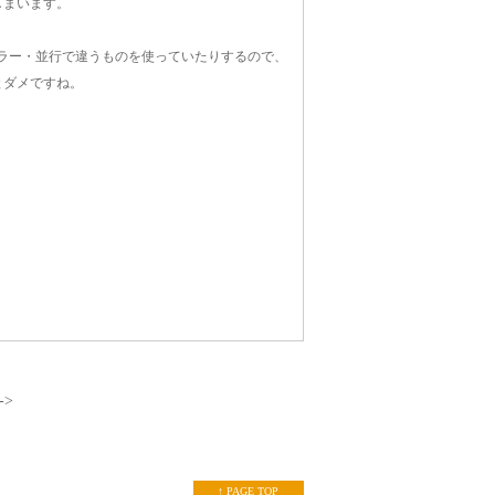
しまいます。
ーラー・並行で違うものを使っていたりするので、
とダメですね。
->
↑ PAGE TOP