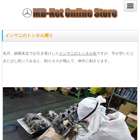
インマニのトンネル堀り
先月、納期未定でお引き受けした
インマニのトンネル化
ですが、手が空いたと
きに少し削ってみると、削りカスが飛んで、体中に刺さります。