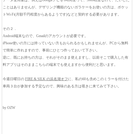
データ使用量は、例えばGoogleナビを1時間使って、3Mb程度なので、たいした
ことはありませんが、デザリング機能のないガラケーをお使いの方は、ポケッ
トWi-Fi(月額千円程度からあるようです)などと契約する必要があります。
その２．
Android端末なので、Gmailのアカウントが必要です。
iPhone使いの方には持っていない方もおられるかもしれませんが、PCから無料
で簡単に作れますので、事前にひとつ作っておいて下さい。
逆に、既にお持ちの方は、それがそのまま使えますし、以前そこで購入した有
料アプリはそのままこちらの端末でも使えますから便利だと思います。
今週日曜日の
FIRE & SILK の浜名湖オフ
に、私の60も含めこのミラーを付けた
車両３台が参加する予定なので、興味のある方は覗きに来てみて下さい。
by OZW