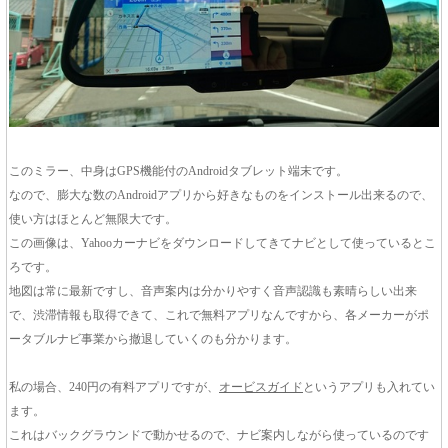
このミラー、中身はGPS機能付のAndroidタブレット端末です。
なので、膨大な数のAndroidアプリから好きなものをインストール出来るので、
使い方はほとんど無限大です。
この画像は、Yahooカーナビをダウンロードしてきてナビとして使っているとこ
ろです。
地図は常に最新ですし、音声案内は分かりやすく音声認識も素晴らしい出来
で、渋滞情報も取得できて、これで無料アプリなんですから、各メーカーがポ
ータブルナビ事業から撤退していくのも分かります。
私の場合、240円の有料アプリですが、
オービスガイド
というアプリも入れてい
ます。
これはバックグラウンドで動かせるので、ナビ案内しながら使っているのです