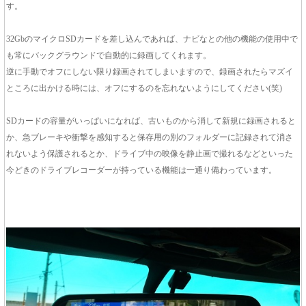
す。
32GbのマイクロSDカードを差し込んであれば、ナビなとの他の機能の使用中で
も常にバックグラウンドで自動的に録画してくれます。
逆に手動でオフにしない限り録画されてしまいますので、録画されたらマズイ
ところに出かける時には、オフにするのを忘れないようにしてください(笑)
SDカードの容量がいっぱいになれば、古いものから消して新規に録画されると
か、急ブレーキや衝撃を感知すると保存用の別のフォルダーに記録されて消さ
れないよう保護されるとか、ドライブ中の映像を静止画で撮れるなどといった
今どきのドライブレコーダーが持っている機能は一通り備わっています。