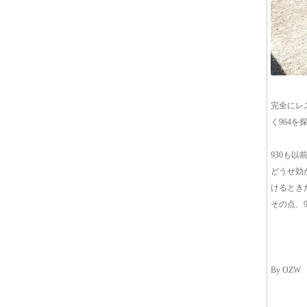
完全にレ
く964
930も
どうせ効
けるとき
その点、
By OZW