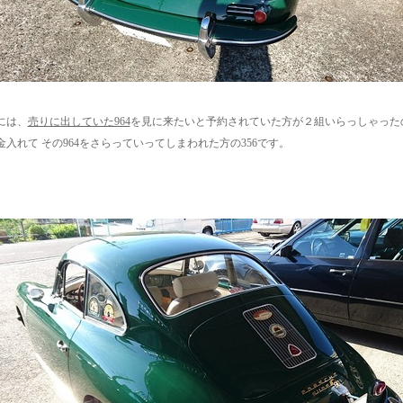
には、
売りに出していた964
を見に来たいと予約されていた方が２組いらっしゃった
金入れて その964をさらっていってしまわれた方の356です。