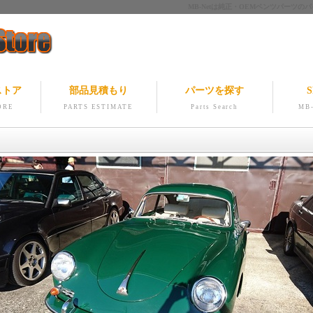
MB-Netは純正・OEMベンツパー
ストア
部品見積もり
パーツを探す
S
ORE
PARTS ESTIMATE
Parts Search
MB-