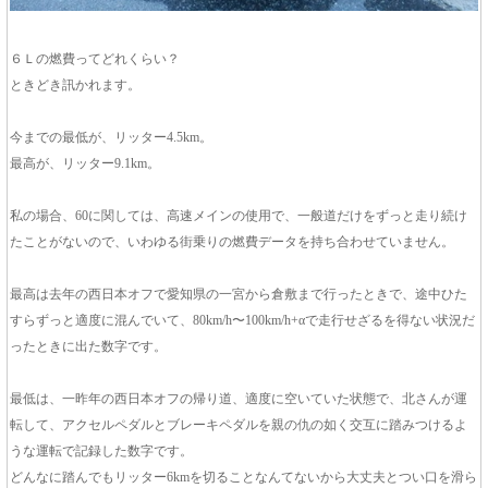
６Ｌの燃費ってどれくらい？
ときどき訊かれます。
今までの最低が、リッター4.5km。
最高が、リッター9.1km。
私の場合、60に関しては、高速メインの使用で、一般道だけをずっと走り続け
たことがないので、いわゆる街乗りの燃費データを持ち合わせていません。
最高は去年の西日本オフで愛知県の一宮から倉敷まで行ったときで、途中ひた
すらずっと適度に混んでいて、80km/h〜100km/h+αで走行せざるを得ない状況だ
ったときに出た数字です。
最低は、一昨年の西日本オフの帰り道、適度に空いていた状態で、北さんが運
転して、アクセルペダルとブレーキペダルを親の仇の如く交互に踏みつけるよ
うな運転で記録した数字です。
どんなに踏んでもリッター6kmを切ることなんてないから大丈夫とつい口を滑ら