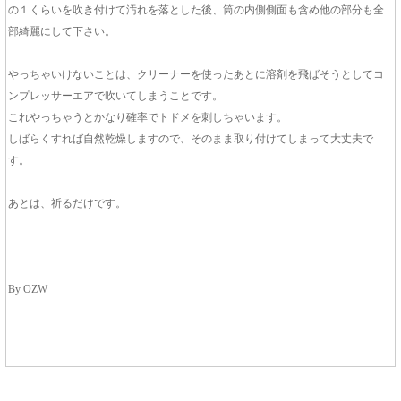
の１くらいを吹き付けて汚れを落とした後、筒の内側側面も含め他の部分も全
部綺麗にして下さい。
やっちゃいけないことは、クリーナーを使ったあとに溶剤を飛ばそうとしてコ
ンプレッサーエアで吹いてしまうことです。
これやっちゃうとかなり確率でトドメを刺しちゃいます。
しばらくすれば自然乾燥しますので、そのまま取り付けてしまって大丈夫で
す。
あとは、祈るだけです。
By OZW