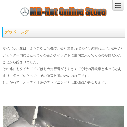
デッドニング
マイバッハ化は、
えちごや１号機
で、砂利道走ればタイヤの跳ね上げた砂利が
フェンダー内に当たってその音がダイレクトに室内に入ってくるのが嫌だった
ことから始まりました。
その他にもタイヤノイズはじめ走行音がうるさくて今時の高級車と比べるとあ
まりに劣っていたので、その防音対策のための施工です。
したがって、オーディオ用のデッドニングとは出発点が異なります。