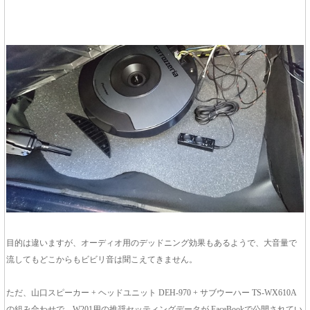
目的は違いますが、オーディオ用のデッドニング効果もあるようで、大音量で
流してもどこからもビビリ音は聞こえてきません。
ただ、山口スピーカー + ヘッドユニット DEH-970 + サブウーハー TS-WX610A
の組み合わせで、W201用の推奨セッティングデータが FaceBookで公開されてい