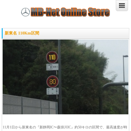
新東名 110Km区間
11月1日から新東名の『新静岡IC〜森掛川IC』約50キロの区間で、最高速度が時