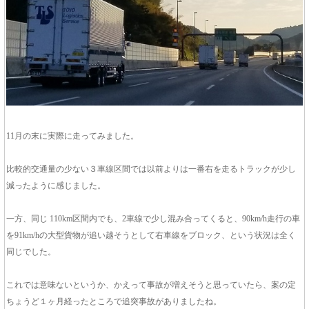
11月の末に実際に走ってみました。
比較的交通量の少ない３車線区間では以前よりは一番右を走るトラックが少し
減ったように感じました。
一方、同じ 110km区間内でも、2車線で少し混み合ってくると、90km/h走行の車
を91km/hの大型貨物が追い越そうとして右車線をブロック、という状況は全く
同じでした。
これでは意味ないというか、かえって事故が増えそうと思っていたら、案の定
ちょうど１ヶ月経ったところで追突事故がありましたね。