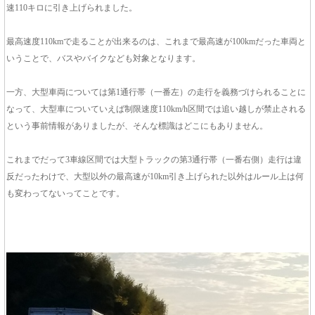
速110キロに引き上げられました。
最高速度110kmで走ることが出来るのは、これまで最高速が100kmだった車両と
いうことで、バスやバイクなども対象となります。
一方、大型車両については第1通行帯（一番左）の走行を義務づけられることに
なって、大型車についていえば制限速度110km/h区間では追い越しが禁止される
という事前情報がありましたが、そんな標識はどこにもありません。
これまでだって3車線区間では大型トラックの第3通行帯（一番右側）走行は違
反だったわけで、大型以外の最高速が10km引き上げられた以外はルール上は何
も変わってないってことです。